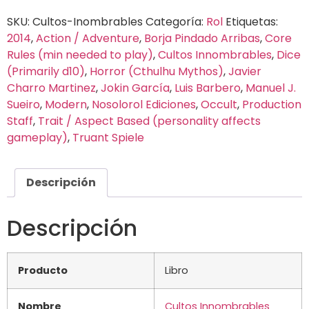
SKU:
Cultos-Inombrables
Categoría:
Rol
Etiquetas:
2014
,
Action / Adventure
,
Borja Pindado Arribas
,
Core
Rules (min needed to play)
,
Cultos Innombrables
,
Dice
(Primarily d10)
,
Horror (Cthulhu Mythos)
,
Javier
Charro Martinez
,
Jokin García
,
Luis Barbero
,
Manuel J.
Sueiro
,
Modern
,
Nosolorol Ediciones
,
Occult
,
Production
Staff
,
Trait / Aspect Based (personality affects
gameplay)
,
Truant Spiele
Descripción
Descripción
Producto
Libro
Nombre
Cultos Innombrables