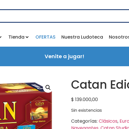
Tienda
OFERTAS
Nuestra Ludoteca
Nosotro
Venite a jugar!
Catan Edi
$
139.000,00
Sin existencias
Categorías:
Clásicos
,
Eur
Navegantes
,
Catan Studi