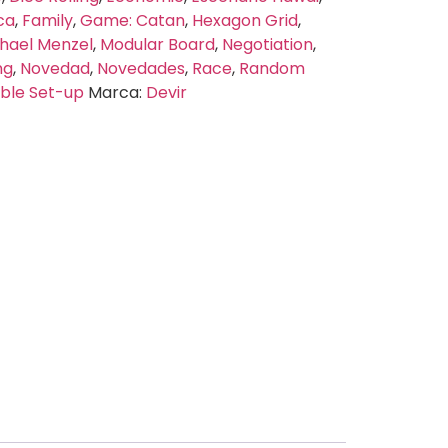
ca
,
Family
,
Game: Catan
,
Hexagon Grid
,
hael Menzel
,
Modular Board
,
Negotiation
,
ng
,
Novedad
,
Novedades
,
Race
,
Random
able Set-up
Marca:
Devir