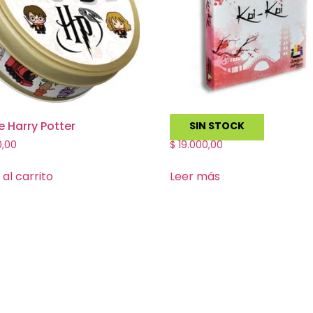
 Harry Potter
Koi Koi
SIN STOCK
0,00
$
19.000,00
 al carrito
Leer más