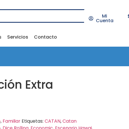
Mi
Cuenta
s
Servicios
Contacto
ción Extra
o
,
Familiar
Etiquetas:
CATAN
,
Catan
o
,
Dice Rolling
,
Economic
,
Escenario Hawai
,