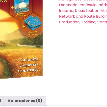
Escenario Península Ibéri
Income
,
Klaus teuber
,
Mic
Network and Route Buildi
Production
,
Trading
,
Vari
l
Valoraciones (0)