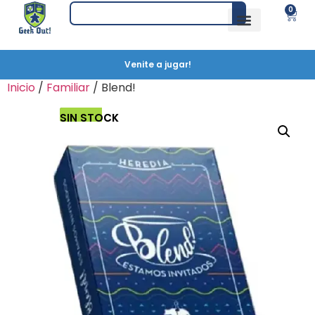
0
Venite a jugar!
Inicio
/
Familiar
/ Blend!
SIN STOCK