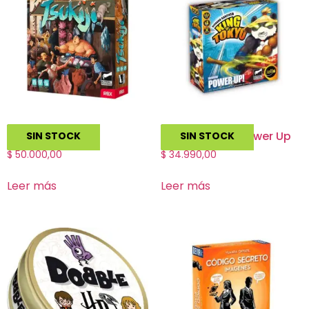
Tsukiji
King of Tokyo Power Up
SIN STOCK
SIN STOCK
$
50.000,00
$
34.990,00
Leer más
Leer más