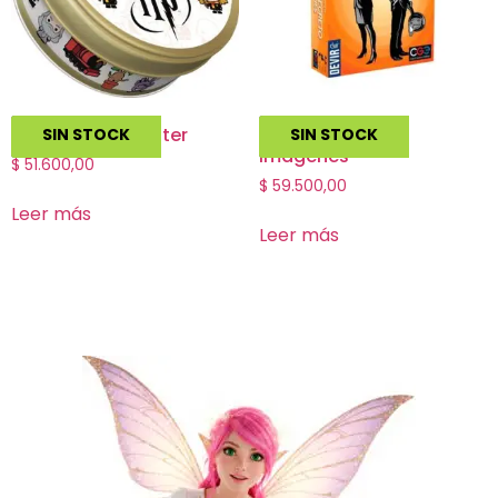
Dobble Harry Potter
Codigo Secreto
SIN STOCK
SIN STOCK
Imagenes
$
51.600,00
$
59.500,00
Leer más
Leer más