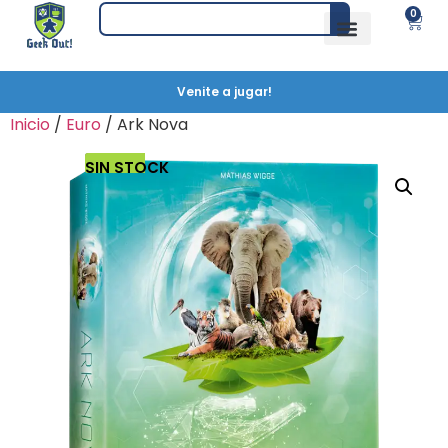
0
Venite a jugar!
Inicio
/
Euro
/ Ark Nova
SIN STOCK