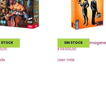
Codigo Secreto Imagen
N STOCK
SIN STOCK
0,00
$
59.500,00
más
Leer más