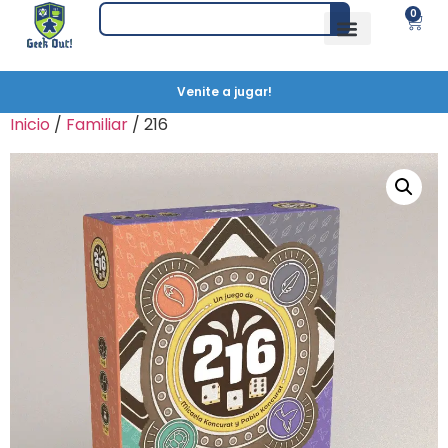
0
Venite a jugar!
Inicio
/
Familiar
/ 216