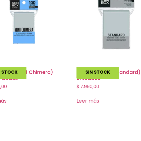
43×65 (Mini Chimera)
Folio 63.5×88 (Standard) 
N STOCK
SIN STOCK
nidades
unidades
,00
$
7.990,00
más
Leer más