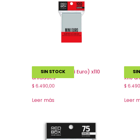
Folio 44×68 (Mini Euro) x110
Folio 
SIN STOCK
SI
unidades
x110 u
$
6.490,00
$
6.490
Leer más
Leer 