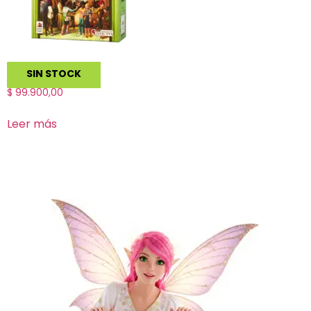
Coffee Rush
SIN STOCK
$
99.900,00
Leer más