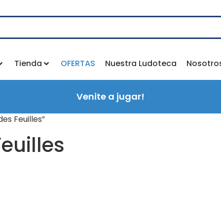
Tienda
OFERTAS
Nuestra Ludoteca
Nosotro
Venite a jugar!
es Feuilles”
euilles