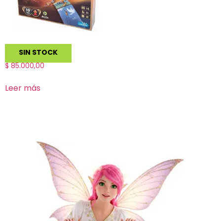
Dixit
SIN STOCK
$
85.000,00
Leer más