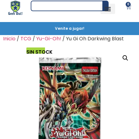
0
Venite a jugar!
Inicio
/
TCG
/
Yu-Gi-Oh!
/ Yu Gi Oh Darkwing Blast
SIN STOCK