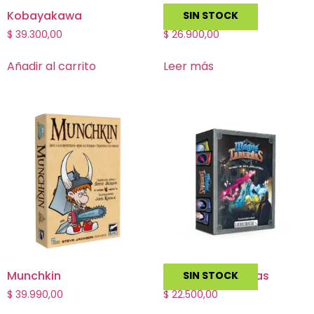
Kobayakawa
Virus!
SIN STOCK
$
39.300,00
$
26.900,00
Añadir al carrito
Leer más
Munchkin
Magos y Tabernas
SIN STOCK
$
39.990,00
$
22.500,00