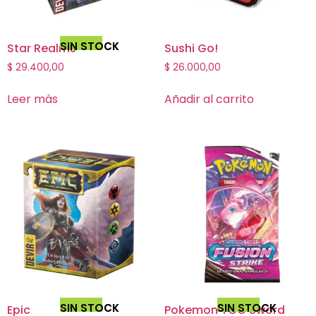
SIN STOCK
Star Realms
Sushi Go!
$
29.400,00
$
26.000,00
Leer más
Añadir al carrito
SIN STOCK
SIN STOCK
Epic
Pokemon TCG Sword