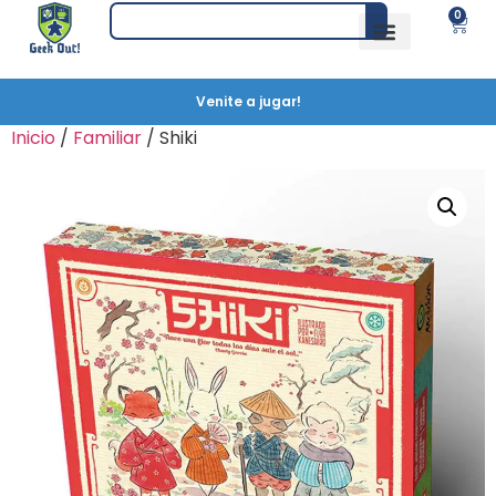
0
Venite a jugar!
Inicio
/
Familiar
/ Shiki