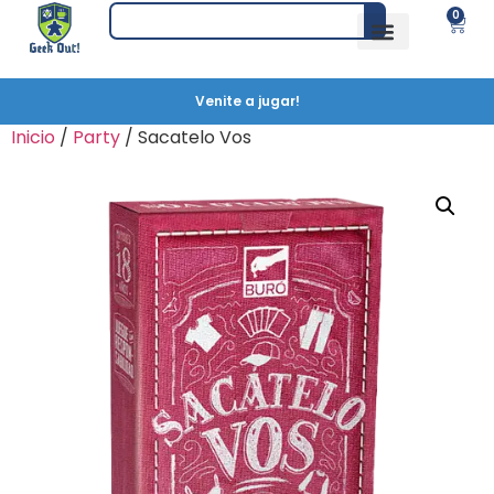
0
Venite a jugar!
Inicio
/
Party
/ Sacatelo Vos