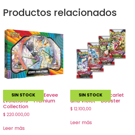
Productos relacionados
Pokemon TCG – Eevee
Pokemon TCG Scarlet
SIN STOCK
SIN STOCK
Evolutions – Premium
and Violet – Booster
Collection
$
12.100,00
$
220.000,00
Leer más
Leer más