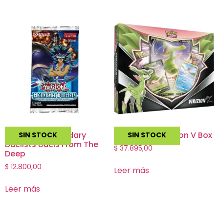
Yu Gi Oh!: Legendary
Pokemon – Virizion V Box
SIN STOCK
SIN STOCK
Duelists Duels From The
$
37.895,00
Deep
$
12.800,00
Leer más
Leer más