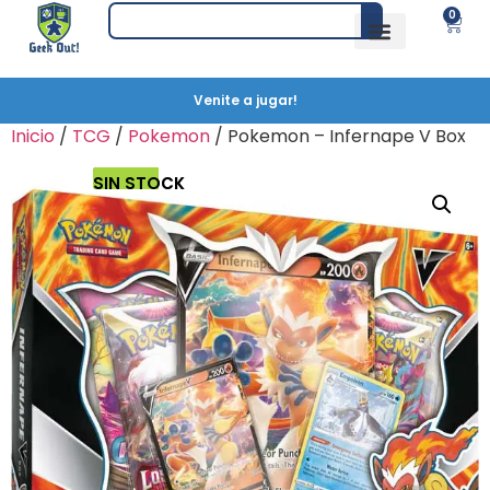
0
Venite a jugar!
Inicio
/
TCG
/
Pokemon
/ Pokemon – Infernape V Box
SIN STOCK