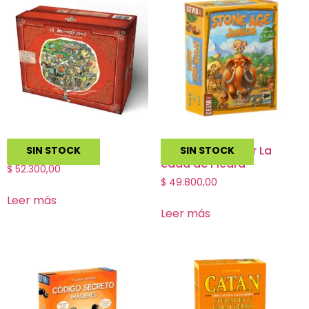
El Memorioso
Stone Age Junior La
SIN STOCK
SIN STOCK
edad de Piedra
$
52.300,00
$
49.800,00
Leer más
Leer más