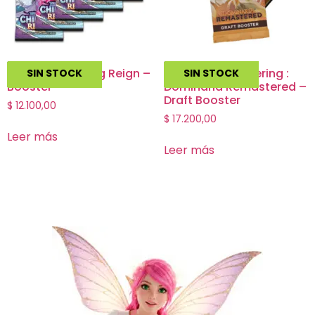
Pokemon Chilling Reign –
Magic The Gathering :
SIN STOCK
SIN STOCK
Booster
Dominaria Remastered –
Draft Booster
$
12.100,00
$
17.200,00
Leer más
Leer más