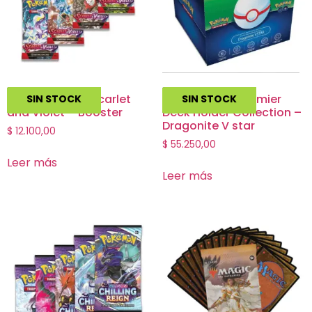
Pokemon TCG Scarlet
Pokemon GO Premier
SIN STOCK
SIN STOCK
and Violet – Booster
Deck Holder Collection –
Dragonite V star
$
12.100,00
$
55.250,00
Leer más
Leer más