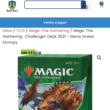
0
Venite a jugar!
Inicio
/
TCG
/
Magic The Gathering
/ Magic The
Gathering : Challenger Desk 2021 – Mono Green
Stompy
SIN STOCK