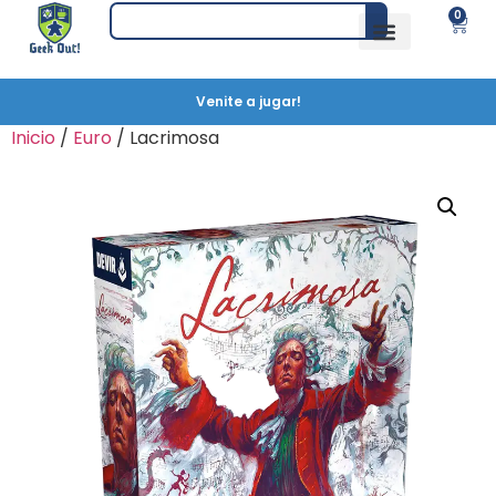
0
Venite a jugar!
Inicio
/
Euro
/ Lacrimosa