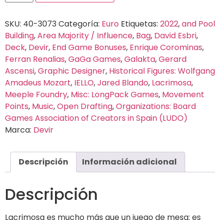
SKU:
40-3073
Categoría:
Euro
Etiquetas:
2022
,
and Pool
Building
,
Area Majority / Influence
,
Bag
,
David Esbri
,
Deck
,
Devir
,
End Game Bonuses
,
Enrique Corominas
,
Ferran Renalias
,
GaGa Games
,
Galakta
,
Gerard
Ascensi
,
Graphic Designer
,
Historical Figures: Wolfgang
Amadeus Mozart
,
IELLO
,
Jared Blando
,
Lacrimosa
,
Meeple Foundry
,
Misc: LongPack Games
,
Movement
Points
,
Music
,
Open Drafting
,
Organizations: Board
Games Association of Creators in Spain (LUDO)
Marca:
Devir
Descripción
Información adicional
Descripción
Lacrimosa es mucho más que un juego de mesa; es