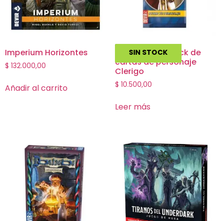
Imperium Horizontes
Hero Realms: Pack de
SIN STOCK
cartas de personaje
$
132.000,00
Clerigo
$
10.500,00
Añadir al carrito
Leer más