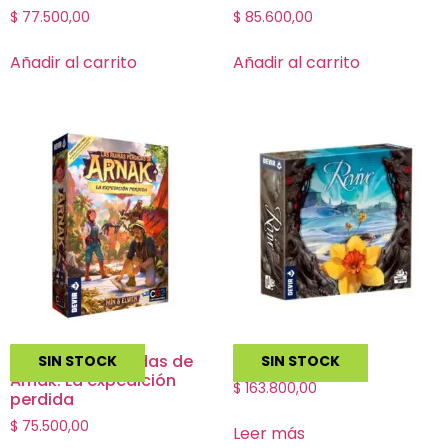
$
77.500,00
$
85.600,00
Añadir al carrito
Añadir al carrito
Las ruinas perdidas de
Revive
SIN STOCK
SIN STOCK
Arnak: La expedición
$
163.800,00
perdida
$
75.500,00
Leer más