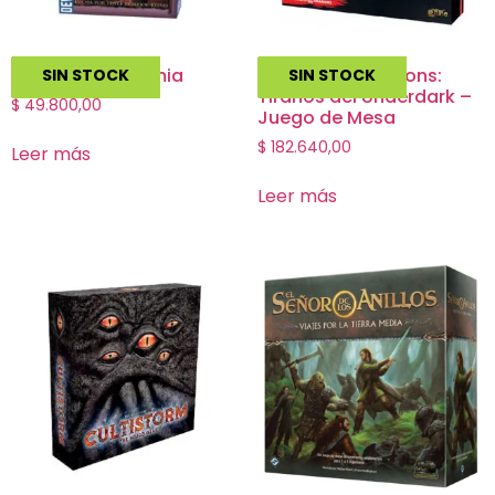
Dominion: Alquimia
Dungeon & Dragons:
SIN STOCK
SIN STOCK
Tiranos del Underdark –
$
49.800,00
Juego de Mesa
$
182.640,00
Leer más
Leer más