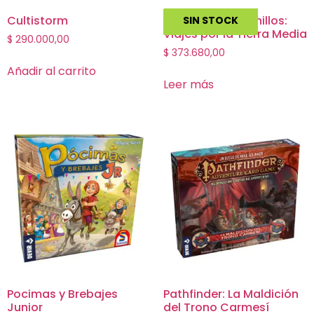
Cultistorm
El Señor de los Anillos:
SIN STOCK
Viajes por la Tierra Media
$
290.000,00
$
373.680,00
Añadir al carrito
Leer más
Pocimas y Brebajes
Pathfinder: La Maldición
Junior
del Trono Carmesí