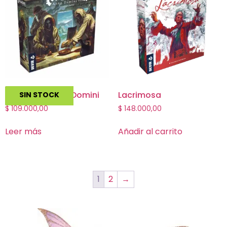
Ierusalem Anno Domini
Lacrimosa
SIN STOCK
$
109.000,00
$
148.000,00
Leer más
Añadir al carrito
1
2
→