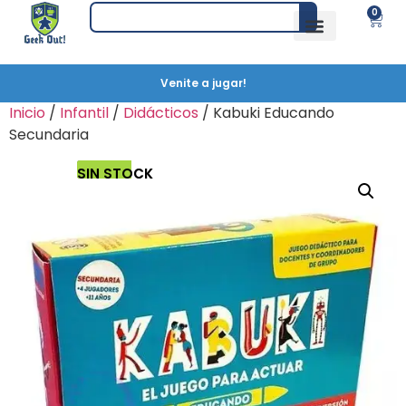
0
Venite a jugar!
Inicio
/
Infantil
/
Didácticos
/ Kabuki Educando
Secundaria
SIN STOCK