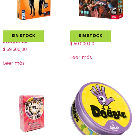
Codigo Secreto
Tsukiji
SIN STOCK
SIN STOCK
Imagenes
$
50.000,00
$
59.500,00
Leer más
Leer más