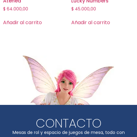
Atenea
Lucky Numbers
$
64.000,00
$
45.000,00
Añadir al carrito
Añadir al carrito
CONTACTO
Mesas de rol y espacio de juegos de mesa, todo con