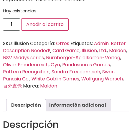
Hay existencias
Añadir al carrito
SKU:
illusion
Categoría:
Otros
Etiquetas:
Admin: Better
Description Needed!
,
Card Game
,
Illusion
,
Ltd.
,
Maldón
,
NSV Middys series
,
Nürnberger-Spielkarten-Verlag
,
Oliver Freudenreich
,
Oya
,
Pandasaurus Games
,
Pattern Recognition
,
Sandra Freudenreich
,
Swan
Panasia Co.
,
White Goblin Games
,
Wolfgang Warsch
,
百分直覺
Marca:
Maldon
Descripción
Información adicional
Descripción