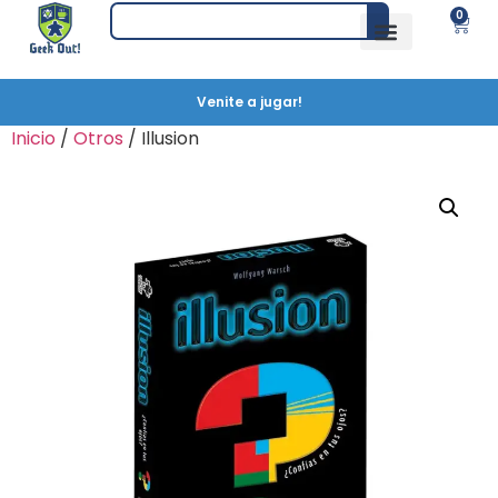
0
Venite a jugar!
Inicio
/
Otros
/ Illusion