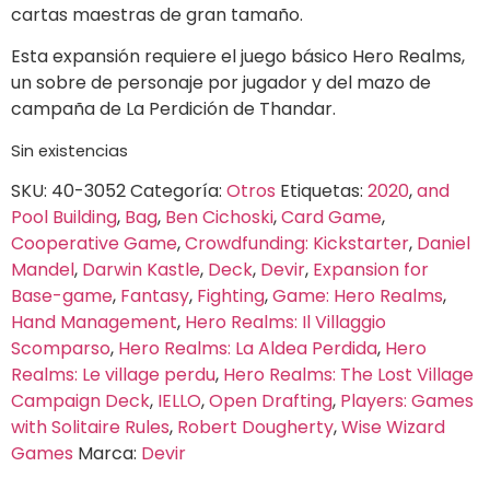
cartas maestras de gran tamaño.
Esta expansión requiere el juego básico Hero Realms,
un sobre de personaje por jugador y del mazo de
campaña de La Perdición de Thandar.
Sin existencias
SKU:
40-3052
Categoría:
Otros
Etiquetas:
2020
,
and
Pool Building
,
Bag
,
Ben Cichoski
,
Card Game
,
Cooperative Game
,
Crowdfunding: Kickstarter
,
Daniel
Mandel
,
Darwin Kastle
,
Deck
,
Devir
,
Expansion for
Base-game
,
Fantasy
,
Fighting
,
Game: Hero Realms
,
Hand Management
,
Hero Realms: Il Villaggio
Scomparso
,
Hero Realms: La Aldea Perdida
,
Hero
Realms: Le village perdu
,
Hero Realms: The Lost Village
Campaign Deck
,
IELLO
,
Open Drafting
,
Players: Games
with Solitaire Rules
,
Robert Dougherty
,
Wise Wizard
Games
Marca:
Devir