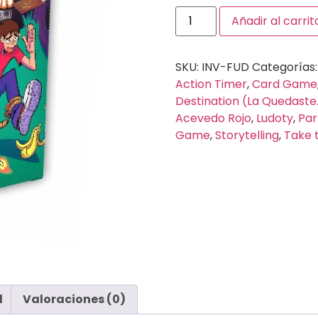
Añadir al carrit
SKU:
INV-FUD
Categorías
Action Timer
,
Card Game
Destination (La Quedaste..
Acevedo Rojo
,
Ludoty
,
Pa
Game
,
Storytelling
,
Take 
l
Valoraciones (0)