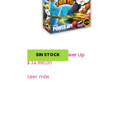
King of Tokyo Power Up
SIN STOCK
$
34.990,00
Leer más