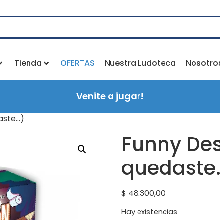
Tienda
OFERTAS
Nuestra Ludoteca
Nosotro
Venite a jugar!
daste…)
Funny Des
quedaste
$
48.300,00
Hay existencias