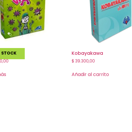
Kobayakawa
N STOCK
0,00
$
39.300,00
más
Añadir al carrito