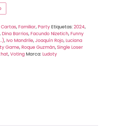
o
:
Cartas
,
Familiar
,
Party
Etiquetas:
2024
,
,
Dina Barrios
,
Facundo Nizetich
,
Funny
.)
,
Ivo Mandrile
,
Joaquín Rojo
,
Luciana
rty Game
,
Roque Guzmán
,
Single Loser
that
,
Voting
Marca:
Ludoty