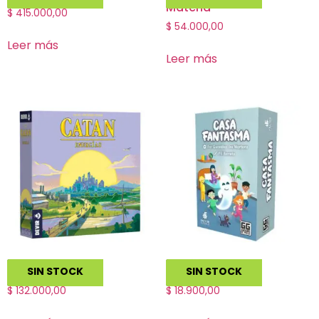
Matcha
$
415.000,00
$
54.000,00
Leer más
Leer más
Catan: Energías
Casa Fantasma
SIN STOCK
SIN STOCK
$
132.000,00
$
18.900,00