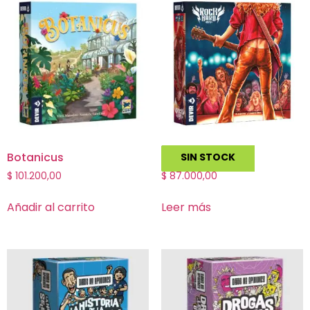
Botanicus
Rock Hard: 1977
SIN STOCK
$
101.200,00
$
87.000,00
Añadir al carrito
Leer más