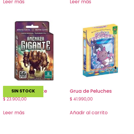
Leer más
Leer más
Amenaza Gigante
Grua de Peluches
SIN STOCK
$
23.900,00
$
41.990,00
Leer más
Añadir al carrito