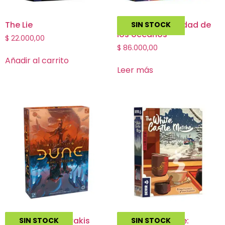
The Lie
Aqua: Biodiversidad de
SIN STOCK
los océanos
$
22.000,00
$
86.000,00
Añadir al carrito
Leer más
Dune: War for Arrakis
The White Castle:
SIN STOCK
SIN STOCK