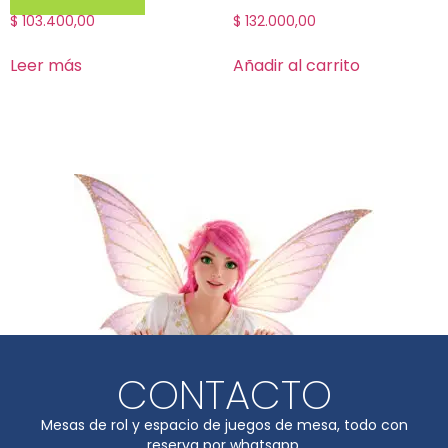
$
103.400,00
$
132.000,00
Leer más
Añadir al carrito
CONTACTO
Mesas de rol y espacio de juegos de mesa, todo con
reserva por whatsapp.