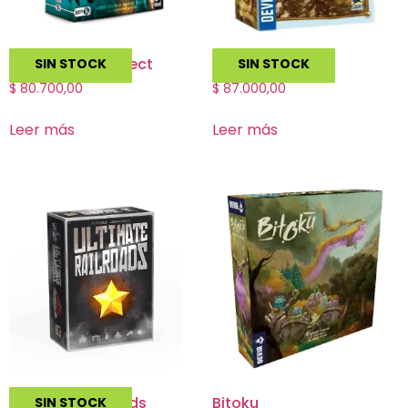
The Artemis Project
Stone Age
SIN STOCK
SIN STOCK
$
80.700,00
$
87.000,00
Leer más
Leer más
Ultimate Railroads
Bitoku
SIN STOCK