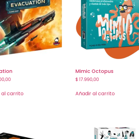
ation
Mimic Octopus
00,00
$
17.990,00
 al carrito
Añadir al carrito