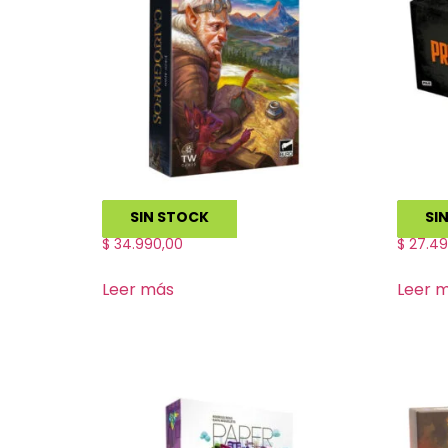
Cartografos
Prend
SIN STOCK
SI
$
34.990,00
$
27.49
Leer más
Leer 