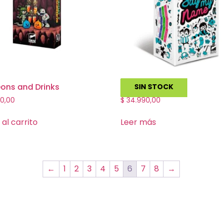
ons and Drinks
Say My Name
SIN STOCK
0,00
$
34.990,00
 al carrito
Leer más
←
1
2
3
4
5
6
7
8
→