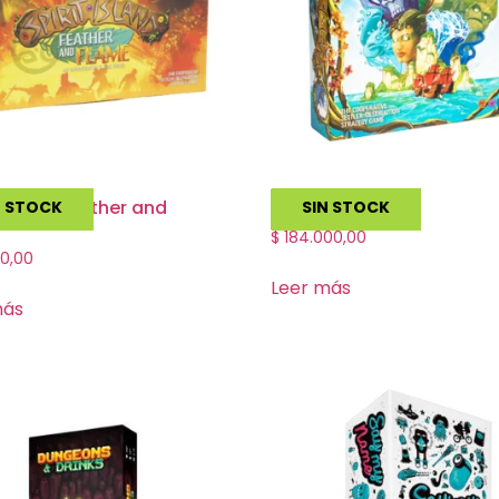
 Island: Feather and
Spirit Island
N STOCK
SIN STOCK
$
184.000,00
0,00
Leer más
más