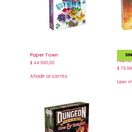
Paper Town
Spirit
SI
Flame
$
44.990,00
$
79.99
Añadir al carrito
Leer 