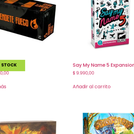
ete Fuego
Say My Name 5 Expansio
N STOCK
0,00
$
9.990,00
más
Añadir al carrito