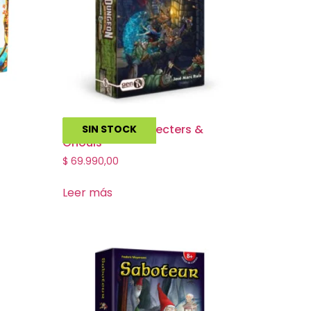
Dungeon Lite: Specters &
SIN STOCK
Ghouls
$
69.990,00
Leer más