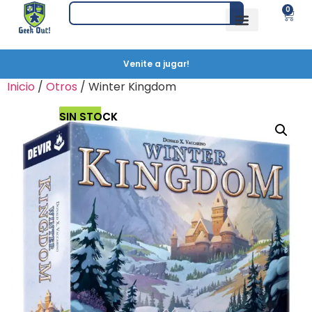
0
Venite a jugar!
Inicio
/
Otros
/ Winter Kingdom
SIN STOCK