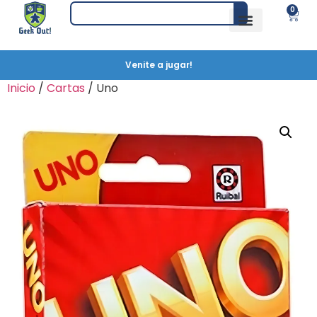
0
Venite a jugar!
Inicio
/
Cartas
/ Uno