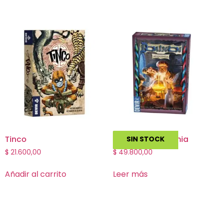
Tinco
Dominion: Alquimia
SIN STOCK
$
21.600,00
$
49.800,00
Añadir al carrito
Leer más