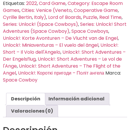
Etiquetas:
2022
,
Card Game
,
Category: Escape Room
Games
,
Cities: Venice (Veneto
,
Cooperative Game
,
Cyrille Bertin
,
Italy)
,
Lord of Boards
,
Puzzle
,
Real Time
,
Series: Unlock! (Space Cowboys)
,
Series: Unlock! Short
Adventures (Space Cowboy)
,
Space Cowboys
,
Unlock!: Korte Avonturen – De Vlucht van de Engel
,
Unlock!: Miniaventuras – El vuelo del ángel
,
Unlock!:
Short – Il Volo dell'Angelo
,
Unlock!: Short Adventures –
Der Engelsflug
,
Unlock!: Short Adventures – Le vol de
l'Ange
,
Unlock!: Short Adventures – The Flight of the
Angel
,
Unlock!: Короткі пригоди – Політ ангела
Marca:
Space Cowboy
Descripción
Información adicional
Valoraciones (0)