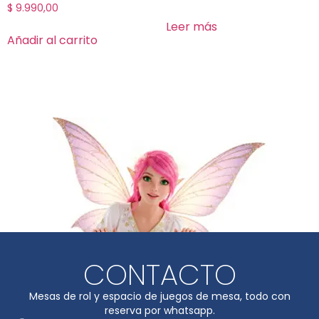
$
9.990,00
Leer más
Añadir al carrito
CONTACTO
Mesas de rol y espacio de juegos de mesa, todo con
reserva por whatsapp.