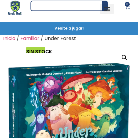
0
Venite a jugar!
Inicio
/
Familiar
/ Under Forest
SIN STOCK