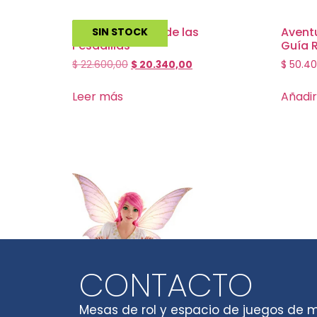
Alicia en el país de las
Aventu
SIN STOCK
Pesadillas
Guía 
$
22.600,00
$
20.340,00
$
50.40
Leer más
Añadir
CONTACTO
Mesas de rol y espacio de juegos de 