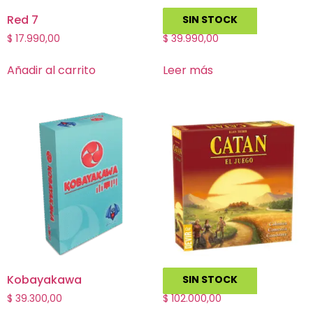
Red 7
Kanagawa
SIN STOCK
$
17.990,00
$
39.990,00
Añadir al carrito
Leer más
Kobayakawa
Catan
SIN STOCK
$
39.300,00
$
102.000,00