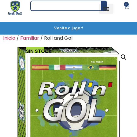
0
Venite a jugar!
Inicio
/
Familiar
/ Roll and Gol
SIN STOCK