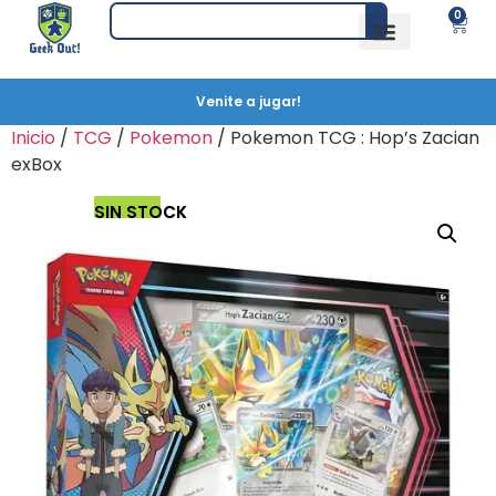
0
Venite a jugar!
Inicio
/
TCG
/
Pokemon
/ Pokemon TCG : Hop’s Zacian
exBox
SIN STOCK