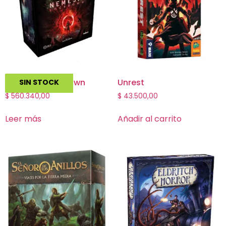
Nemesis: Lockdown
Unrest
SIN STOCK
$
560.340,00
$
43.500,00
Leer más
Añadir al carrito