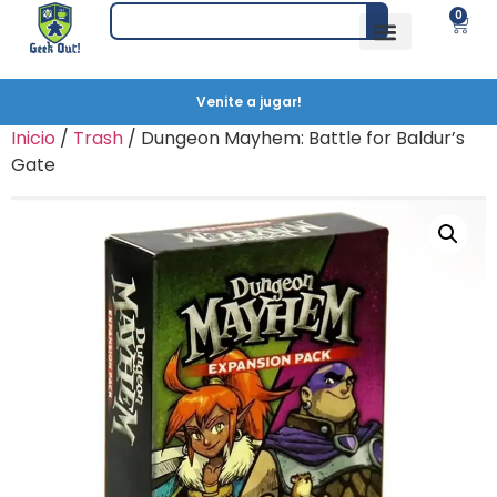
0
Venite a jugar!
Inicio
/
Trash
/ Dungeon Mayhem: Battle for Baldur’s
Gate