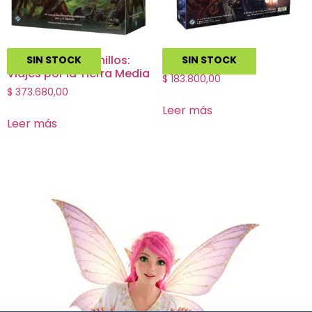
El Señor de los Anillos:
Eldritch Horror
SIN STOCK
SIN STOCK
Viajes por la Tierra Media
$
183.800,00
$
373.680,00
Leer más
Leer más