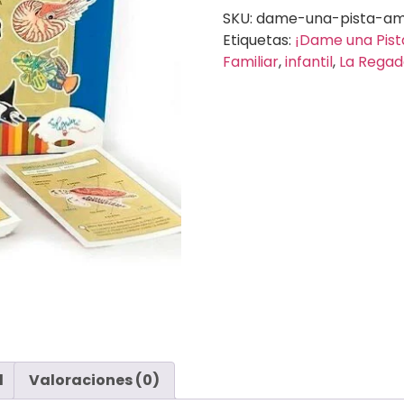
SKU:
dame-una-pista-am
Etiquetas:
¡Dame una Pist
Familiar
,
infantil
,
La Regad
l
Valoraciones (0)