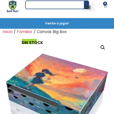
0
Venite a jugar!
Inicio
/
Familiar
/ Canvas Big Box
SIN STOCK