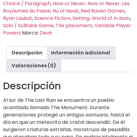
Choice / Paragraph
,
Now or Never
,
Now or Never: Les
Royaumes du Passé
,
Nu of Nooit
,
Red Raven Games
,
Ryan Laukat
,
Science Fiction
,
Setting: World of Arzium
,
Solo / Solitaire Game
,
TIle placement
,
Variable Player
Powers
Marca:
Devir
Descripción
Información adicional
Valoraciones (0)
Descripción
Al sur de The Last Ruin se encuentra un pueblo
acantilado llamado The Monument. Durante
generaciones protegió un antiguo santuario, hasta el
día en que un meteorito de cristal descendió. De él
surgieron criaturas extrañas, monstruos de pesadilla
que atacaban todo a su paso. Sin malicia inteligente ni