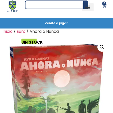
0
Venite a jugar!
Inicio
/
Euro
/ Ahora o Nunca
SIN STOCK