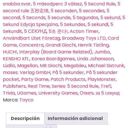
snabba svar
,
5 másodperc 3 válasz
,
5 Second Rule
,
5
second rule 五秒定律
,
5 seconden
,
5 secondes
,
5
secondi
,
5 Seconds
,
5 secunde
,
5 Segundos
,
5 sekund
,
5
Sekund Edycja Specjalna
,
5 Sekundės
,
5 sekundi
,
5
Sekundit
,
5 СЕКУНД
,
5초 준다!
,
Action Timer
,
Användbart Litet Företag
,
Broadway Toys LTD
,
Card
Game
,
Concentra
,
Grandi Giochi
,
Henrik Tistling
,
HUCH!
,
Interplay (Board Game Related)
,
Jumbo
,
KENSHO Kft.
,
Korea Boardgames
,
Linda Johansson
,
Lúdilo
,
Magellan
,
MB Giochi
,
Megableu
,
Michael Sistrunk
,
moses. Verlag GmbH
,
På 5 sekunder
,
På 5 sekunder
pocket
,
Party Game
,
Patch Products
,
PlayMonster
,
Publishers
,
Real Time
,
Series: 5 Second Rule
,
Trefl
,
Trivia
,
UGames
,
University Games
,
Ответь за 5 секунд
Marca:
Toyco
Descripción
Información adicional