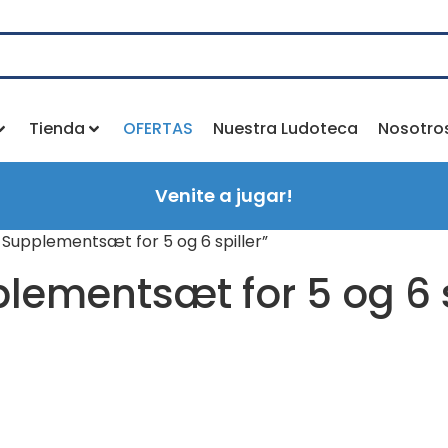
Tienda
OFERTAS
Nuestra Ludoteca
Nosotro
Venite a jugar!
 Supplementsæt for 5 og 6 spiller”
plementsæt for 5 og 6 s