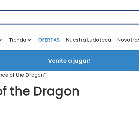
Tienda
OFERTAS
Nuestra Ludoteca
Nosotro
Venite a jugar!
nce of the Dragon”
f the Dragon