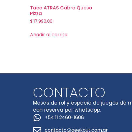
Taco ATRAS Cabra Queso
Pizza
$
17.990,00
Añadir al carrito
CONTACTO
Mesas de rol y espacio de juegos de 
con reserva por whatsapp.
+54 11 2460-1608
contacto@geekout.com.ar