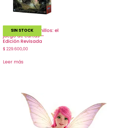
El Señor de los Anillos: el
SIN STOCK
juego de cartas –
Edición Revisada
$
229.600,00
Leer más