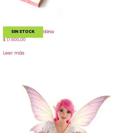
Animalario Argentino
SIN STOCK
$
17.600,00
Leer más