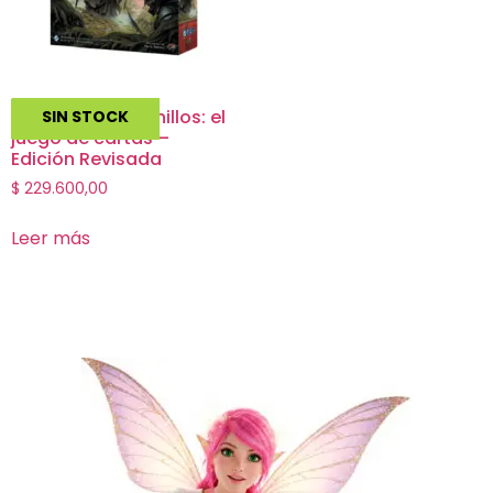
El Señor de los Anillos: el
SIN STOCK
juego de cartas –
Edición Revisada
$
229.600,00
Leer más