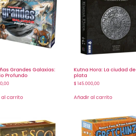
ñas Grandes Galaxias:
Kutna Hora: La ciudad de
io Profundo
plata
0,00
$
145.000,00
 al carrito
Añadir al carrito