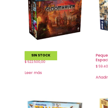
Gloomhaven
Peque
SIN STOCK
Espac
$
522.500,00
$
59.40
Leer más
Añadir