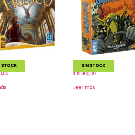
o
Gretchinz!
N STOCK
SIN STOCK
0,00
$
12.900,00
más
Leer más