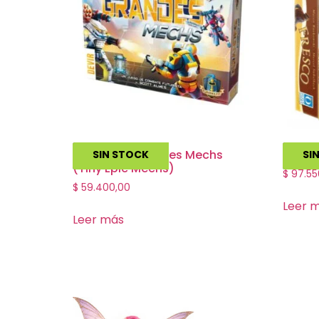
Pequeños Grandes Mechs
Fresc
SIN STOCK
SI
(Tiny Epic Mechs)
$
97.55
$
59.400,00
Leer 
Leer más