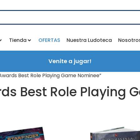
Tienda
OFERTAS
Nuestra Ludoteca
Nosotro
Venite a jugar!
s Awards Best Role Playing Game Nominee”
rds Best Role Playing