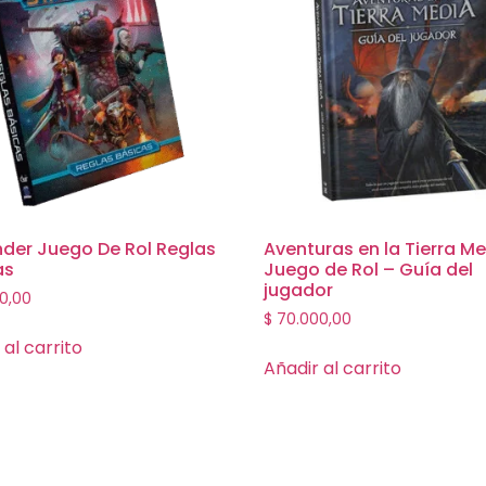
nder Juego De Rol Reglas
Aventuras en la Tierra M
as
Juego de Rol – Guía del
jugador
0,00
$
70.000,00
 al carrito
Añadir al carrito